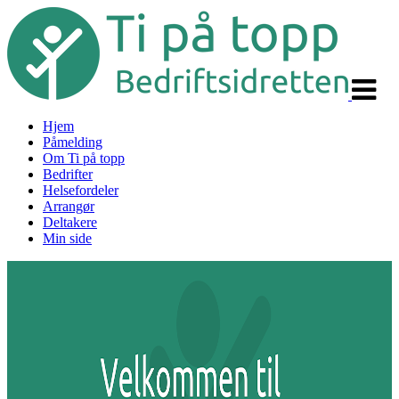
Veksle
navigas
Hjem
Påmelding
Om Ti på topp
Bedrifter
Helsefordeler
Arrangør
Deltakere
Min side